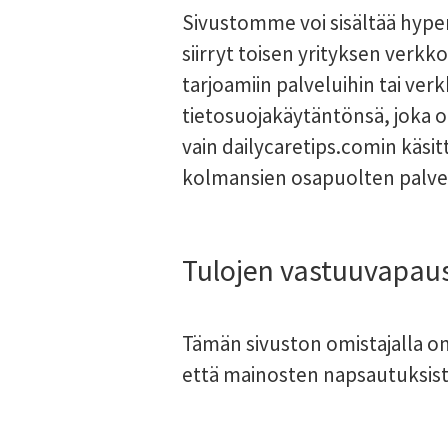
Sivustomme voi sisältää hyper
siirryt toisen yrityksen verkk
tarjoamiin palveluihin tai ve
tietosuojakäytäntönsä, joka 
vain dailycaretips.comin käsit
kolmansien osapuolten palvelui
Tulojen vastuuvapau
Tämän sivuston omistajalla on 
että mainosten napsautuksist