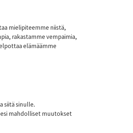
taa mielipiteemme niistä,
mpia, rakastamme vempaimia,
o helpottaa elämäämme
iitä sinulle.
ksesi mahdolliset muutokset