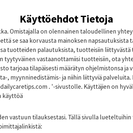
Käyttöehdot Tietoja
a. Omistajalla on olennainen taloudellinen yhteys
, että se saa korvausta mainoksen napsautuksista 
 tuotteiden palautuksista, tuotteisiin liittyvästä 
in tyytyväinen vastaanottamiisi tuotteisiin, ota yh
sto tarjoaa tilapäisesti määrätyn ohjelmistonsa ja
ta-, myynninedistämis- ja niihin liittyviä palvelui
 . dailycaretips.com . '-sivustolle. Käyttäjien on h
n käyttöä
en vastuun tilauksestasi. Tällä sivulla lueteltuihin 
imittajalinkistä: