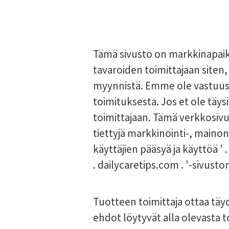
Tämä sivusto on markkinapaikk
tavaroiden toimittajaan siten
myynnistä. Emme ole vastuussa
toimituksesta. Jos et ole täys
toimittajaan. Tämä verkkosivu
tiettyjä markkinointi-, mainon
käyttäjien pääsyä ja käyttöä '
. dailycaretips.com . '-sivusto
Tuotteen toimittaja ottaa täyd
ehdot löytyvät alla olevasta to