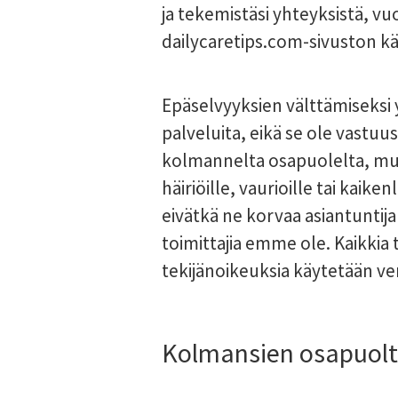
ja tekemistäsi yhteyksistä, vuo
dailycaretips.com-sivuston kä
Epäselvyyksien välttämiseksi y
palveluita, eikä se ole vastuu
kolmannelta osapuolelta, mukaa
häiriöille, vaurioille tai kaike
eivätkä ne korvaa asiantuntij
toimittajia emme ole. Kaikkia 
tekijänoikeuksia käytetään ver
Kolmansien osapuolte