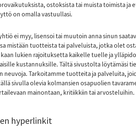
rovaikutuksista, ostoksista tai muista toimista ja e
yttö on omalla vastuullasi.
htiö ei myy, lisensoi tai muutoin anna sinun saatavi
ssa mistään tuotteista tai palveluista, jotka olet o
n lukien rajoituksetta kaikelle tuelle ja ylläpidolle
nlaisille kustannuksille. Tältä sivustolta löytämäsi ti
an neuvoja. Tarkoitamme tuotteita ja palveluita, jo
tällä sivulla olevia kolmansien osapuolien tavarame
tailevaan mainontaan, kritiikkiin tai arvosteluihin.
n hyperlinkit