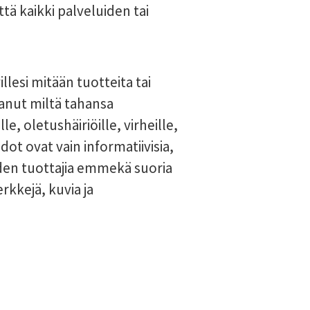
ttä kaikki palveluiden tai
llesi mitään tuotteita tai
stanut miltä tahansa
, oletushäiriöille, virheille,
edot ovat vain informatiivisia,
iden tuottajia emmekä suoria
rkkejä, kuvia ja