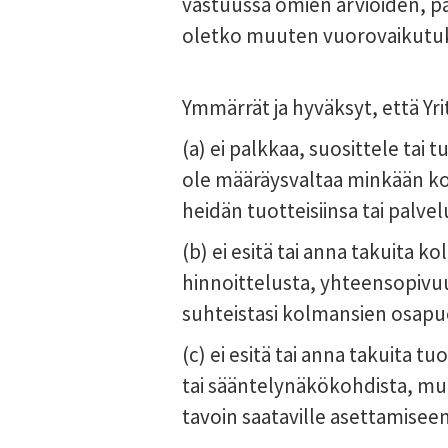
vastuussa omien arvioiden, pää
oletko muuten vuorovaikutuks
Ymmärrät ja hyväksyt, että Yri
(a) ei palkkaa, suosittele tai t
ole määräysvaltaa minkään kol
heidän tuotteisiinsa tai palvel
(b) ei esitä tai anna takuita 
hinnoittelusta, yhteensopivuu
suhteistasi kolmansien osapu
(c) ei esitä tai anna takuita t
tai sääntelynäkökohdista, muka
tavoin saataville asettamiseen