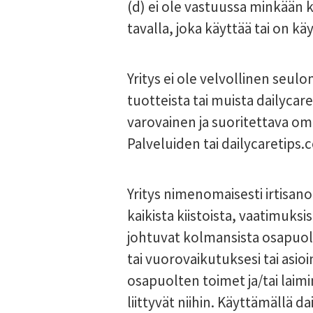
(d) ei ole vastuussa minkään 
tavalla, joka käyttää tai on kä
Yritys ei ole velvollinen seul
tuotteista tai muista dailycare
varovainen ja suoritettava om
Palveluiden tai dailycaretip
Yritys nimenomaisesti irtisano
kaikista kiistoista, vaatimuksi
johtuvat kolmansista osapuolist
tai vuorovaikutuksesi tai asi
osapuolten toimet ja/tai laimin
liittyvät niihin. Käyttämällä 