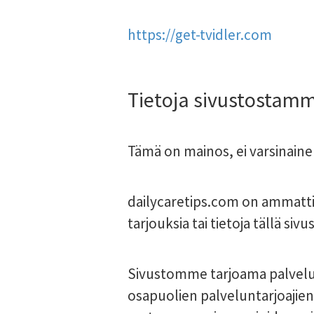
https://get-tvidler.com
Tietoja sivustostam
Tämä on mainos, ei varsinainen 
dailycaretips.com on ammattil
tarjouksia tai tietoja tällä siv
Sivustomme tarjoama palvelu o
osapuolien palveluntarjoajie