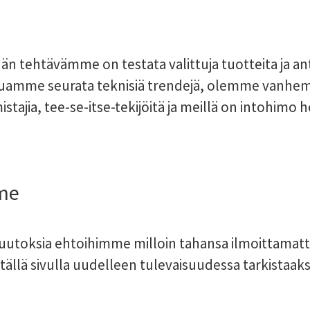
dän tehtävämme on testata valittuja tuotteita ja an
luamme seurata teknisiä trendejä, olemme vanhe
tajia, tee-se-itse-tekijöitä ja meillä on intohim
me
oksia ehtoihimme milloin tahansa ilmoittamatta s
 tällä sivulla uudelleen tulevaisuudessa tarkistaa