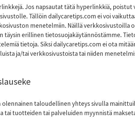
linkkejä. Jos napsautat tätä hyperlinkkiä, poistu
osivustolle. Tällöin dailycaretips.com ei voi vaikut
rkkosivuston menetelmiin. Näillä verkkosivustoilla
on täysin erillinen tietosuojakäytännöstämme. T
telemiä tietoja. Siksi dailycaretips.com ei ota mitä
sta ja/tai verkkosivustoista tai niiden menetelmistä
slauseke
olennainen taloudellinen yhteys sivulla mainittuihi
a tai tuotteiden tai palveluiden myynnistä makset