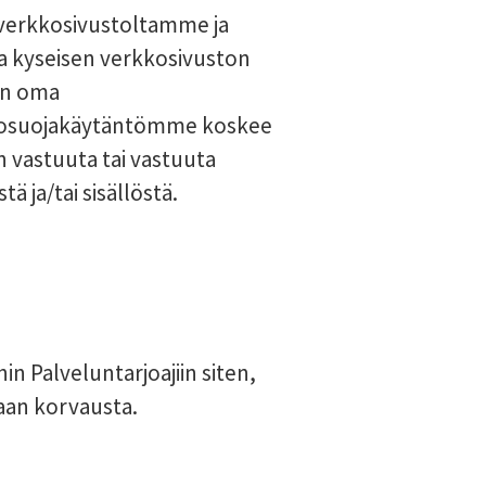
t verkkosivustoltamme ja
taa kyseisen verkkosivuston
 on oma
ietosuojakäytäntömme koskee
än vastuuta tai vastuuta
 ja/tai sisällöstä.
n Palveluntarjoajiin siten,
aan korvausta.