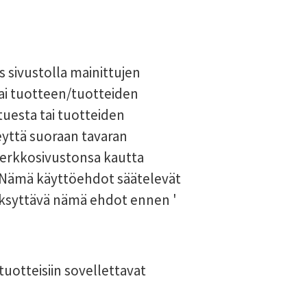
 sivustolla mainittujen
tai tuotteen/tuotteiden
tuesta tai tuotteiden
teyttä suoraan tavaran
 verkkosivustonsa kautta
ta. Nämä käyttöehdot säätelevät
yväksyttävä nämä ehdot ennen '
tuotteisiin sovellettavat