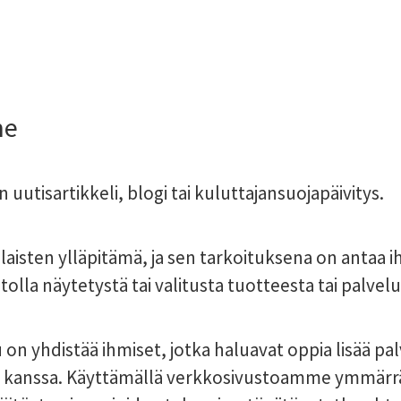
me
uutisartikkeli, blogi tai kuluttajansuojapäivitys.
aisten ylläpitämä, ja sen tarkoituksena on antaa i
ustolla näytetystä tai valitusta tuotteesta tai palvelu
n yhdistää ihmiset, jotka haluavat oppia lisää pa
n kanssa. Käyttämällä verkkosivustoamme ymmärrät 