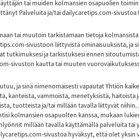
käyttäjän tai muiden kolmansien osapuolien toimin
yttänyt Palveluita ja/tai dailycaretips.com-sivustoa
omaan tai muutoin tarkistamaan tietoja kolmansista o
tips.com-sivustoon liittyvistä ominaisuuksista, ja si
at tutkimuksesi ja tarkistuksesi ennen sitoutumis
s.com-sivuston kautta tai muuten vuorovaikutukse
utuu, ja sinä nimenomaisesti vapautat Yhtiön kaike
sta, kanteista, vammoista, menetyksistä, haitoista j
a, tuotteista ja/tai millään tavalla liittyvät niihin.
ointisi kolmansien osapuolten kanssa, mukaan luki
lyönnit millään tavalla käyttämällä palveluita tai y
dailycaretips.com-sivustoa hyväksyt, että olet yksin