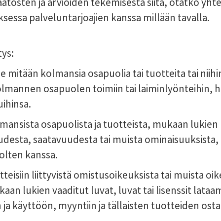
tösten ja arvioiden tekemisestä siitä, otatko yhtey
essa palveluntarjoajien kanssa millään tavalla.
tys:
ue mitään kolmansia osapuolia tai tuotteita tai niihin 
mannen osapuolen toimiin tai laiminlyönteihin, h
uihinsa.
kolmansista osapuolista ja tuotteista, mukaan lukien
desta, saatavuudesta tai muista ominaisuuksista, t
olten kanssa.
uotteisiin liittyvistä omistusoikeuksista tai muista o
an lukien vaaditut luvat, luvat tai lisenssit lata
 ja käyttöön, myyntiin ja tällaisten tuotteiden ost