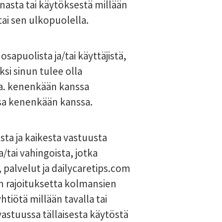
nasta tai käytöksestä millään
 tai sen ulkopuolella.
sapuolista ja/tai käyttäjistä,
ksi sinun tulee olla
ta. kenenkään kanssa
ssa kenenkään kanssa.
sta ja kaikesta vastuusta
a/tai vahingoista, jotka
 , palvelut ja dailycaretips.com
en rajoituksetta kolmansien
htiötä millään tavalla tai
 vastuussa tällaisesta käytöstä