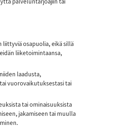
ttä palveluntarjoajiin tai
liittyviä osapuolia, eikä sillä
eidän liiketoimintaansa,
 niiden laadusta,
ai vuorovaikutuksestasi tai
ikeuksista tai ominaisuuksista
amiseen, jakamiseen tai muulla
aminen.