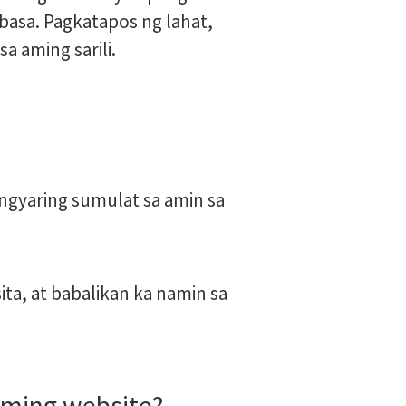
asa. Pagkatapos ng lahat,
a aming sarili.
gyaring sumulat sa amin sa
a, at babalikan ka namin sa
aming website?