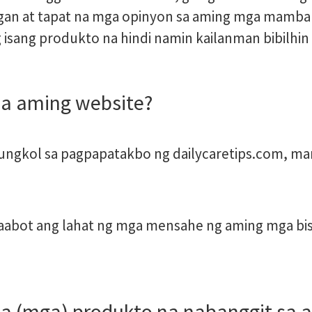
gan at tapat na mga opinyon sa aming mga mambab
isang produkto na hindi namin kailanman bibilhin s
sa aming website?
ngkol sa pagpapatakbo ng dailycaretips.com, man
bot ang lahat ng mga mensahe ng aming mga bisit
sa (mga) produkto na nabanggit sa 