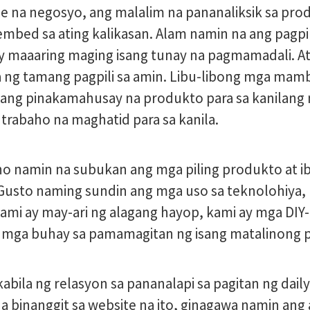
 na negosyo, ang malalim na pananaliksik sa pro
-embed sa ating kalikasan. Alam namin na ang pagp
 maaaring maging isang tunay na pagmamadali. At
wa ng tamang pagpili sa amin. Libu-libong mga mam
ang pinakamahusay na produkto para sa kanilang 
trabaho na maghatid para sa kanila.
aho namin na subukan ang mga piling produkto at i
 Gusto naming sundin ang mga uso sa teknolohiya
ami ay may-ari ng alagang hayop, kami ay mga DIY-e
mga buhay sa pamamagitan ng isang matalinong pa
bila ng relasyon sa pananalapi sa pagitan ng dail
a binanggit sa website na ito, ginagawa namin a