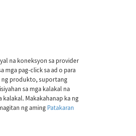
iyal na koneksyon sa provider
a mga pag-click sa ad o para
k ng produkto, suportang
siyahan sa mga kalakal na
a kalakal. Makakahanap ka ng
amagitan ng aming
Patakaran