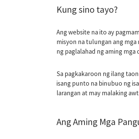
Kung sino tayo?
Ang website na ito ay pagmam
misyon na tulungan ang mga 
ng paglalahad ng aming mga o
Sa pagkakaroon ng ilang taon
isang punto na binubuo ng is
larangan at may malaking aw
Ang Aming Mga Pang