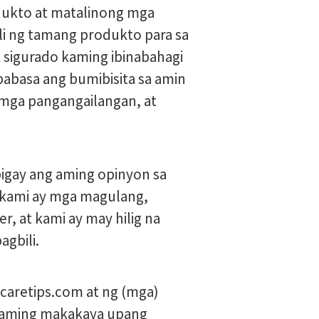
dukto at matalinong mga
ili ng tamang produkto para sa
 sigurado kaming ibinabahagi
babasa ang bumibisita sa amin
mga pangangailangan, at
bigay ang aming opinyon sa
, kami ay mga magulang,
r, at kami ay may hilig na
gbili.
ycaretips.com at ng (mga)
ng aming makakaya upang