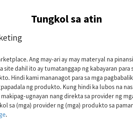
Tungkol sa atin
keting
arketplace. Ang may-ari ay may materyal na pinans
a site dahil ito ay tumatanggap ng kabayaran para s
kto. Hindi kami mananagot para sa mga pagbabali
papadala ng produkto. Kung hindi ka lubos na nasi
 makipag-ugnayan nang direkta sa provider ng mg
kol sa (mga) provider ng (mga) produkto sa pam
ge
.