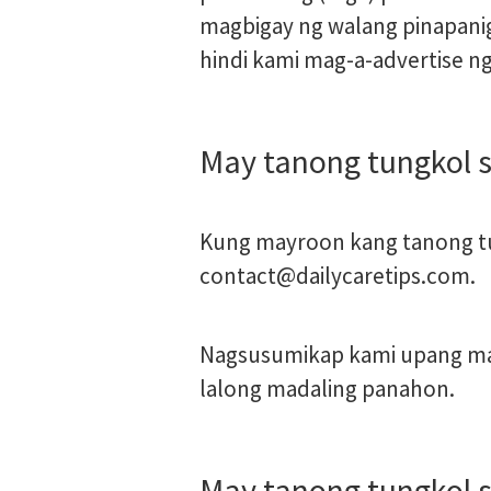
magbigay ng walang pinapani
hindi kami mag-a-advertise ng 
May tanong tungkol 
Kung mayroon kang tanong tu
contact@dailycaretips.com
.
Nagsusumikap kami upang maa
lalong madaling panahon.
May tanong tungkol 