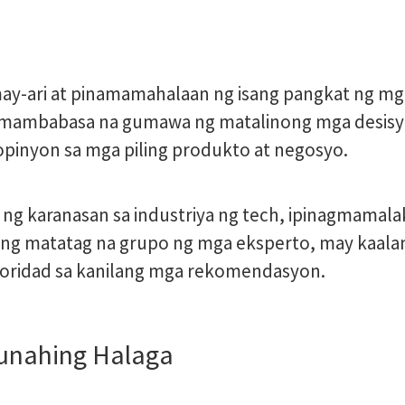
ay-ari at pinamamahalaan ng isang pangkat ng mg
mambabasa na gumawa ng matalinong mga desisyo
pinyon sa mga piling produkto at negosyo.
 ng karanasan sa industriya ng tech, ipinagmamal
ang matatag na grupo ng mga eksperto, may kaala
toridad sa kanilang mga rekomendasyon.
unahing Halaga