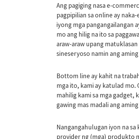
Ang pagiging nasa e-commerce
pagpipilian sa online ay naka
iyong mga pangangailangan ay
mo ang hilig na ito sa pagga
araw-araw upang matuklasan 
sineseryoso namin ang aming 
Bottom line ay kahit na trab
mga ito, kami ay katulad mo.
mahilig kami sa mga gadget, k
gawing mas madali ang aming 
Nangangahulugan iyon na sa ka
provider ng (mga) produkto n