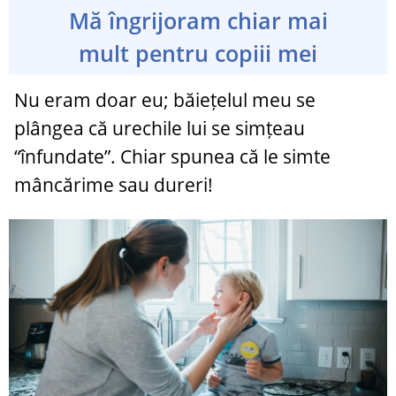
Mă îngrijoram chiar mai
mult pentru copiii mei
Nu eram doar eu; băiețelul meu se
plângea că urechile lui se simțeau
“înfundate”. Chiar spunea că le simte
mâncărime sau dureri!