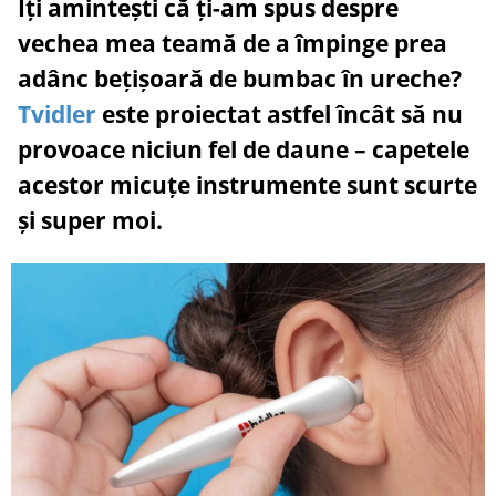
Îți amintești că ți-am spus despre
vechea mea teamă de a împinge prea
adânc bețișoară de bumbac în ureche?
Tvidler
este proiectat astfel încât să nu
provoace niciun fel de daune – capetele
acestor micuțe instrumente sunt scurte
și super moi.