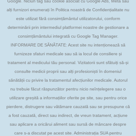
Google. Niciun tag sau cookie asociat cu Google Ads, Meta sau
alți furnizori enumerați în Politica noastră de Confidențialitate nu
este utilizat fără consimțământul utilizatorului, conform
determinării prin intermediul platformei noastre de gestionare a
consimțământului integrată cu Google Tag Manager.
INFORMARE DE SĂNĂTATE: Acest site nu intenționează să
furnizeze sfaturi medicale sau să ia locul de consiliere și
tratament al medicului tău personal. Vizitatorii sunt sfătuiți să-și
consulte medicii proprii sau alți profesioniști în domeniul
sănătății cu privire la tratamentul afecțiunilor medicale. Autorul
nu trebuie făcut răspunzător pentru nicio neînțelegere sau o
utilizare greșită a informațiilor oferite pe site, sau pentru orice
pierdere, distrugere sau vătămare cauzată sau se presupune că
a fost cauzată, direct sau indirect, de vreun tratament, acțiune
sau aplicare a oricărui aliment sau sursă de mâncare despre
care s-a discutat pe acest site. Administrația SUA pentru