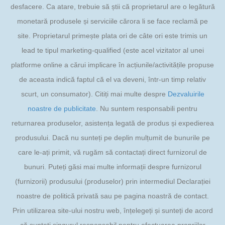
desfacere. Ca atare, trebuie să știi că proprietarul are o legătură
monetară produsele și serviciile cărora li se face reclamă pe
site. Proprietarul primește plata ori de câte ori este trimis un
lead te tipul marketing-qualified (este acel vizitator al unei
platforme online a cărui implicare în acțiunile/activitățile propuse
de aceasta indică faptul că el va deveni, într-un timp relativ
scurt, un consumator). Citiți mai multe despre
Dezvaluirile
noastre de publicitate
. Nu suntem responsabili pentru
returnarea produselor, asistența legată de produs și expedierea
produsului. Dacă nu sunteți pe deplin mulțumit de bunurile pe
care le-ați primit, vă rugăm să contactați direct furnizorul de
bunuri. Puteți găsi mai multe informații despre furnizorul
(furnizorii) produsului (produselor) prin intermediul Declarației
noastre de politică privată sau pe pagina noastră de contact.
Prin utilizarea site-ului nostru web, înțelegeți și sunteți de acord