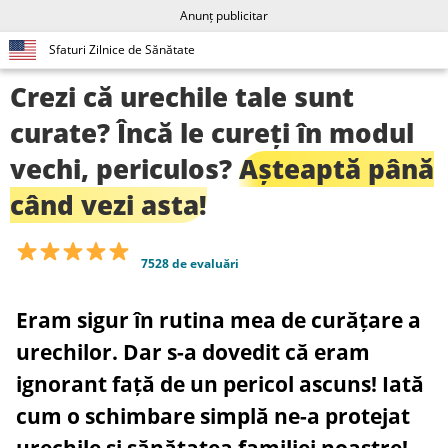
Anunț publicitar
Sfaturi Zilnice de Sănătate
Crezi că urechile tale sunt
curate? Încă le cureți în modul
vechi, periculos?
Așteaptă până
când vezi asta!
7528 de evaluări
Eram sigur în rutina mea de curățare a
urechilor. Dar s-a dovedit că eram
ignorant față de un pericol ascuns! Iată
cum o schimbare simplă ne-a protejat