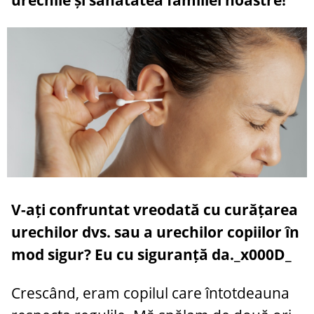
urechile și sănătatea familiei noastre!
V-ați confruntat vreodată cu curățarea
urechilor dvs. sau a urechilor copiilor în
mod sigur? Eu cu siguranță da._x000D_
Crescând, eram copilul care întotdeauna