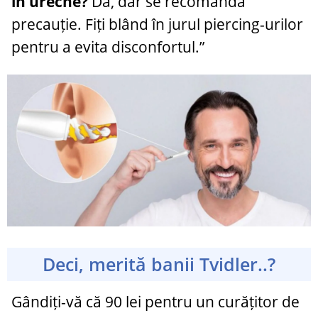
în ureche?
Da, dar se recomandă
precauție. Fiți blând în jurul piercing-urilor
pentru a evita disconfortul.”
Deci, merită banii Tvidler..?
Gândiți-vă că 90 lei pentru un curățitor de